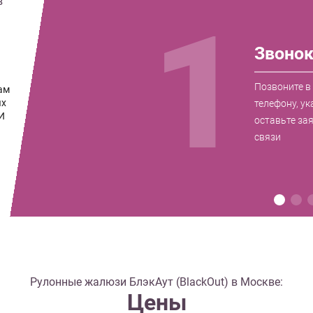
в
1
Звоно
Позвоните в
ам
ых
телефону, ук
И
оставьте за
связи
Рулонные жалюзи БлэкАут (BlackOut) в Москве:
Цены